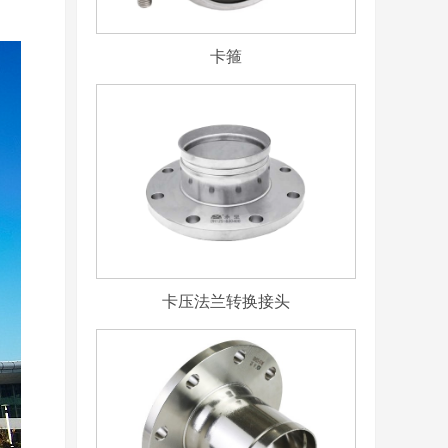
卡箍
卡压法兰转换接头